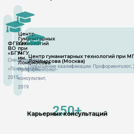
Центр
Гуманитарных
ФГБОУ
технологий
ВО
при
«БГУ»
МГУ
Центр гуманитарных технологий при МГ
им.
Специальность
Ломоносова (Москва)
Ломоносова
Повышение квалификации: Профориентолог, 
«Психология»,
Профориентолог-
2015
консультант,
2019
250+
Карьерных консультаций