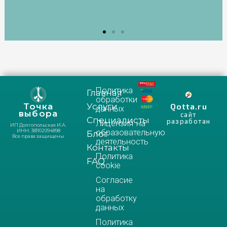
Политика
Главная
обработки
Услуги
Qotta.ru
Точка
данных
выбора
сайт
Специалисты
разработан
Лицензия на
ИП Долгопольская И.А.
образовательную
ИНН: 381102094898
Блог
Все права защищены
деятельность
Контакты
Политика
FAQ
cookie
Согласие
на
обработку
данных
Политика