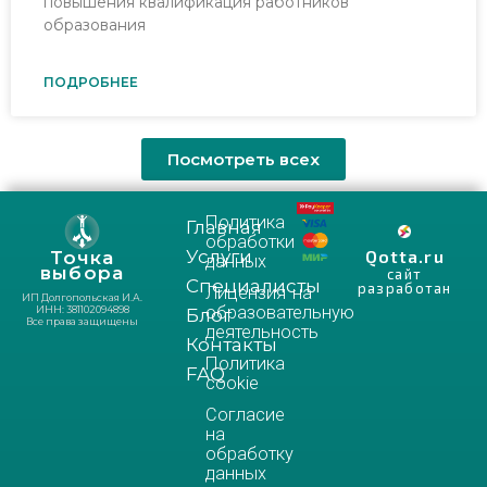
повышения квалификация работников
образования
ПОДРОБНЕЕ
Посмотреть всех
Политика
Главная
обработки
Услуги
Qotta.ru
Точка
данных
выбора
сайт
Специалисты
разработан
Лицензия на
ИП Долгопольская И.А.
образовательную
ИНН: 381102094898
Блог
Все права защищены
деятельность
Контакты
Политика
FAQ
cookie
Согласие
на
обработку
данных