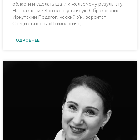
области и сделать шаги к желаемому результату.
Направление Кого консультирую Образование
Иркутский Педагогический Университет
Специальность: «Психология»,
ПОДРОБНЕЕ