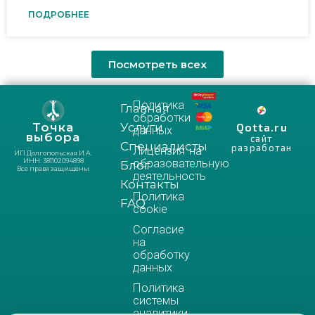
ПОДРОБНЕЕ
Посмотреть всех
Политика
Главная
обработки
Услуги
Qotta.ru
Точка
данных
выбора
сайт
Специалисты
разработан
Лицензия на
ИП Долгопольская И.А.
образовательную
ИНН: 381102094898
Блог
Все права защищены
деятельность
Контакты
Политика
FAQ
cookie
Согласие
на
обработку
данных
Политика
системы
аналитики