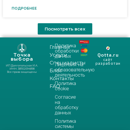
ПОДРОБНЕЕ
Посмотреть всех
Политика
Главная
обработки
Услуги
Qotta.ru
Точка
данных
выбора
сайт
Специалисты
разработан
Лицензия на
ИП Долгопольская И.А.
образовательную
ИНН: 381102094898
Блог
Все права защищены
деятельность
Контакты
Политика
FAQ
cookie
Согласие
на
обработку
данных
Политика
системы